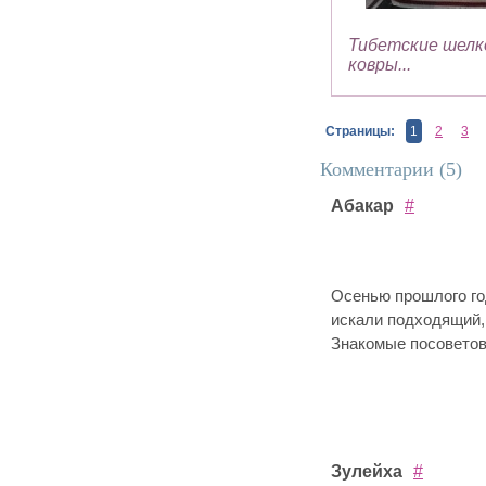
Тибетские шелк
ковры...
Страницы:
1
2
3
Комментарии (
5
)
Абакар
#
Осенью прошлого год
искали подходящий, 
Знакомые посоветова
Зулейха
#