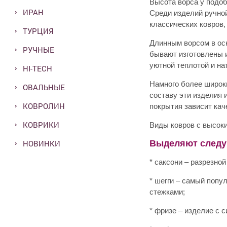
Высота ворса у подоб
ИРАН
Среди изделий ручно
классических ковров,
ТУРЦИЯ
Длинным ворсом в ос
РУЧНЫЕ
бывают изготовлены и
уютной теплотой и на
HI-TECH
Намного более широк
ОВАЛЬНЫЕ
составу эти изделия 
КОВРОЛИН
покрытия зависит кач
КОВРИКИ
Виды ковров с высок
НОВИНКИ
Выделяют следу
* саксони – разрезно
* шегги – самый поп
стежками;
* фризе – изделие с 