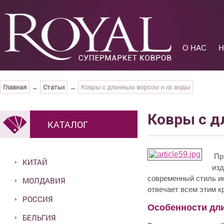
О НАС
Н
Главная
Статьи
Ковры с длинным ворсом и их виды
→
→
Ковры с д
КАТАЛОГ
При
КИТАЙ
изд
современный стиль ин
МОЛДАВИЯ
отвечает всем этим к
РОССИЯ
Особенности дл
БЕЛЬГИЯ